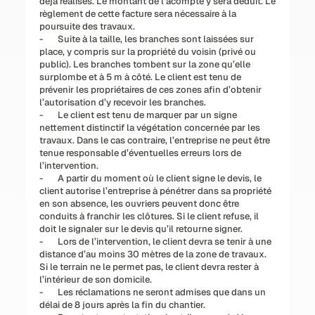
déjà réalisés. Le montant de l’acompte y sera déduit. Le 
règlement de cette facture sera nécessaire à la 
poursuite des travaux.
-       Suite à la taille, les branches sont laissées sur 
place, y compris sur la propriété du voisin (privé ou 
public). Les branches tombent sur la zone qu’elle 
surplombe et à 5 m à côté. Le client est tenu de 
prévenir les propriétaires de ces zones afin d’obtenir 
l’autorisation d’y recevoir les branches.
-       Le client est tenu de marquer par un signe 
nettement distinctif la végétation concernée par les 
travaux. Dans le cas contraire, l’entreprise ne peut être 
tenue responsable d’éventuelles erreurs lors de 
l’intervention.
-       A partir du moment où le client signe le devis, le 
client autorise l’entreprise à pénétrer dans sa propriété 
en son absence, les ouvriers peuvent donc être 
conduits à franchir les clôtures. Si le client refuse, il 
doit le signaler sur le devis qu’il retourne signer.
-       Lors de l’intervention, le client devra se tenir à une 
distance d’au moins 30 mètres de la zone de travaux. 
Si le terrain ne le permet pas, le client devra rester à 
l’intérieur de son domicile.
-       Les réclamations ne seront admises que dans un 
délai de 8 jours après la fin du chantier.